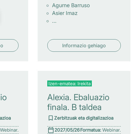
Agurne Barruso
Asier Imaz
...
go
Informazio gehiago
Izen-ematea: Irekita
io
Alexia. Ebaluazio
finala. B taldea
zazioa
Zerbitzuak eta digitalizazioa
Webinar.
2027/05/26
Formatua:
Webinar.