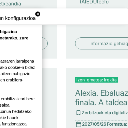
(AIEDUtech)
Etxeandia
tech)
un konfigurazioa
abigazioa
koetarako, zure
ormazio gehiago
Informazio gehia
taeraren jarraipena
tako cookie-n bidez
aileen nabigazio-
a: Irekita
Izen-ematea: Irekita
ten erabilera-
o eta
Alexia. Ebaluaz
rabiltzaileari bere
zko
finala. A taldea
 saioa
penak
 soinua hedatzeko
Zerbitzuak eta digitali
okie hauek
zen
2027/05/26
Formatua:
 funtzionatzea