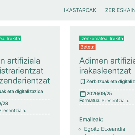
IKASTAROAK
ZER ESKAI
a: Irekita
Izen-ematea: Irekita
Beteta
 artifiziala
Adimen artifizi
strarientzat
irakasleentzat
zendarientzat
Zerbitzuak eta digitali
ak eta digitalizazioa
2026/09/25
Formatua:
Presentziala.
0/28
resentziala.
Emaileak:
Egoitz Etxeandia