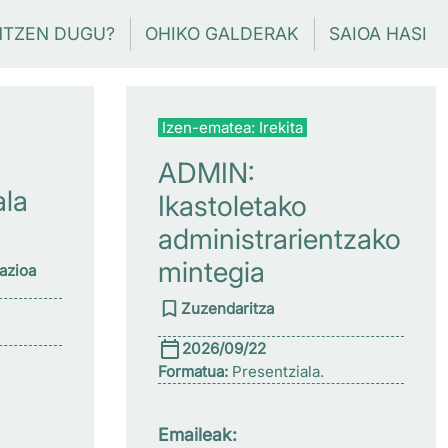
NTZEN DUGU?
OHIKO GALDERAK
SAIOA HASI
Izen-ematea: Irekita
ADMIN:
ala
Ikastoletako
administrarientzako
mintegia
zazioa
Zuzendaritza
2026/09/22
Formatua:
Presentziala.
Emaileak: