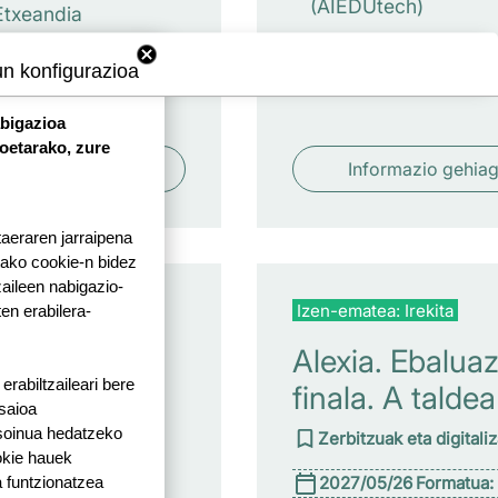
(AIEDUtech)
Etxeandia
tech)
un konfigurazioa
abigazioa
koetarako, zure
ormazio gehiago
Informazio gehia
taeraren jarraipena
tako cookie-n bidez
aileen nabigazio-
a: Irekita
Izen-ematea: Irekita
ten erabilera-
o eta
Alexia. Ebaluaz
rabiltzaileari bere
zko
finala. A taldea
 saioa
penak
 soinua hedatzeko
Zerbitzuak eta digitali
okie hauek
zen
2027/05/26
Formatua:
 funtzionatzea