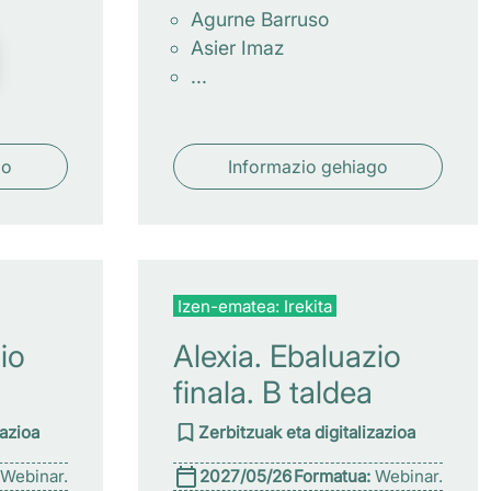
Agurne Barruso
Asier Imaz
...
go
Informazio gehiago
Izen-ematea: Irekita
io
Alexia. Ebaluazio
finala. B taldea
zazioa
Zerbitzuak eta digitalizazioa
Webinar.
2027/05/26
Formatua:
Webinar.