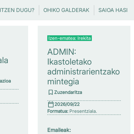
NTZEN DUGU?
OHIKO GALDERAK
SAIOA HASI
Izen-ematea: Irekita
ADMIN:
ala
Ikastoletako
administrarientzako
mintegia
zazioa
Zuzendaritza
2026/09/22
Formatua:
Presentziala.
Emaileak: