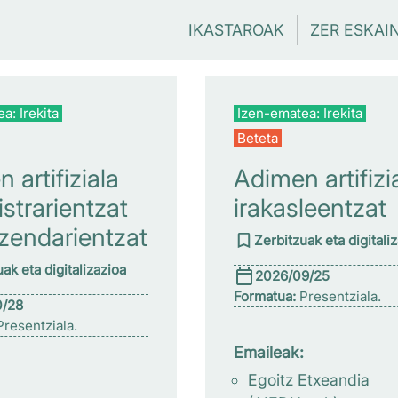
IKASTAROAK
ZER ESKAI
a: Irekita
Izen-ematea: Irekita
Beteta
 artifiziala
Adimen artifizi
strarientzat
irakasleentzat
zendarientzat
Zerbitzuak eta digitali
ak eta digitalizazioa
2026/09/25
Formatua:
Presentziala.
0/28
resentziala.
Emaileak:
Egoitz Etxeandia