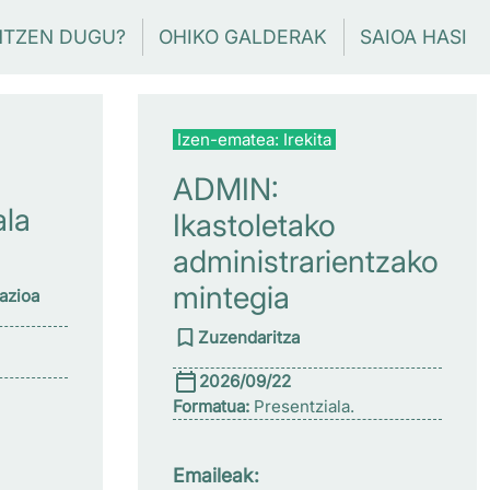
NTZEN DUGU?
OHIKO GALDERAK
SAIOA HASI
Izen-ematea: Irekita
ADMIN:
ala
Ikastoletako
administrarientzako
mintegia
zazioa
Zuzendaritza
2026/09/22
Formatua:
Presentziala.
Emaileak: