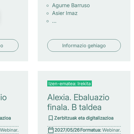
Agurne Barruso
Asier Imaz
...
go
Informazio gehiago
Izen-ematea: Irekita
io
Alexia. Ebaluazio
finala. B taldea
zazioa
Zerbitzuak eta digitalizazioa
Webinar.
2027/05/26
Formatua:
Webinar.