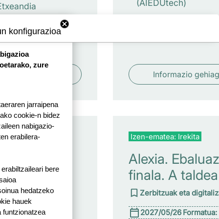
(AIEDUtech)
Etxeandia
tech)
un konfigurazioa
abigazioa
koetarako, zure
ormazio gehiago
Informazio gehia
taeraren jarraipena
tako cookie-n bidez
aileen nabigazio-
a: Irekita
Izen-ematea: Irekita
ten erabilera-
o eta
Alexia. Ebaluaz
rabiltzaileari bere
zko
finala. A taldea
 saioa
penak
 soinua hedatzeko
Zerbitzuak eta digitali
okie hauek
zen
2027/05/26
Formatua:
 funtzionatzea