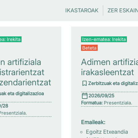
IKASTAROAK
ZER ESKAI
a: Irekita
Izen-ematea: Irekita
Beteta
 artifiziala
Adimen artifizi
strarientzat
irakasleentzat
zendarientzat
Zerbitzuak eta digitali
ak eta digitalizazioa
2026/09/25
Formatua:
Presentziala.
0/28
resentziala.
Emaileak:
Egoitz Etxeandia