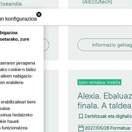
(AIEDUtech)
Etxeandia
tech)
un konfigurazioa
abigazioa
koetarako, zure
ormazio gehiago
Informazio gehia
taeraren jarraipena
tako cookie-n bidez
aileen nabigazio-
a: Irekita
Izen-ematea: Irekita
ten erabilera-
o eta
Alexia. Ebaluaz
rabiltzaileari bere
zko
finala. A taldea
 saioa
penak
 soinua hedatzeko
Zerbitzuak eta digitali
okie hauek
zen
2027/05/26
Formatua:
 funtzionatzea