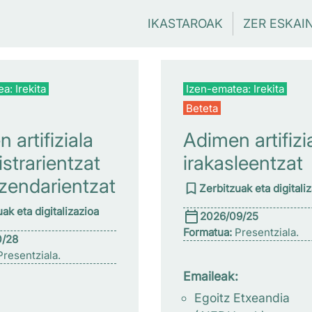
IKASTAROAK
ZER ESKAI
a: Irekita
Izen-ematea: Irekita
Beteta
 artifiziala
Adimen artifizi
strarientzat
irakasleentzat
zendarientzat
Zerbitzuak eta digitali
ak eta digitalizazioa
2026/09/25
Formatua:
Presentziala.
0/28
resentziala.
Emaileak:
Egoitz Etxeandia