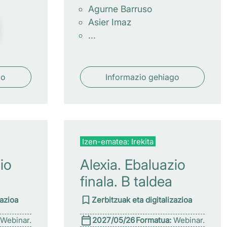
Agurne Barruso
Asier Imaz
...
go
Informazio gehiago
Izen-ematea: Irekita
io
Alexia. Ebaluazio
finala. B taldea
zazioa
Zerbitzuak eta digitalizazioa
Webinar.
2027/05/26
Formatua:
Webinar.