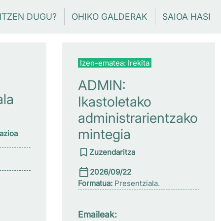
NTZEN DUGU?
OHIKO GALDERAK
SAIOA HASI
Izen-ematea: Irekita
ADMIN:
ala
Ikastoletako
administrarientzako
mintegia
zazioa
Zuzendaritza
2026/09/22
Formatua:
Presentziala.
Emaileak: